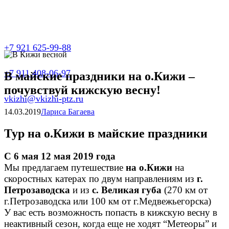
+7 921 625-99-88
+7 911 408-06-97
В майские праздники на о.Кижи –
почувствуй кижскую весну!
vkizhi@vkizhi-ptz.ru
14.03.2019
Лариса Багаева
Тур на о.Кижи в майские праздники
С 6 мая
12 мая 2019 года
Мы предлагаем путешествие
на о.Кижи
на
скоростных катерах по двум направлениям из
г.
Петрозаводска
и
из
с. Великая губа
(270 км от
г.Петрозаводска или 100 км от г.Медвежьегорска)
У вас есть возможность попасть в кижскую весну в
неактивный сезон, когда еще не ходят “Метеоры” и