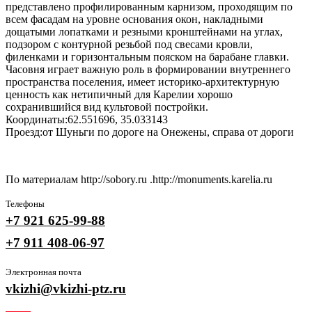
представлено профилированным карнизом, проходящим по
всем фасадам на уровне основания окон, накладными
дощатыми лопатками и резными кронштейнами на углах,
подзором с контурной резьбой под свесами кровли,
филенками и горизонтальным пояском на барабане главки.
Часовня играет важную роль в формировании внутреннего
пространства поселения, имеет историко-архитектурную
ценность как нетипичный для Карелии хорошо
сохранившийся вид культовой постройки.
Координаты:62.551696, 35.033143
Проезд:от Шуньги по дороге на Онежены, справа от дороги
По материалам http://sobory.ru .http://monuments.karelia.ru
Телефоны
+7 921 625-99-88
+7 911 408-06-97
Электронная почта
vkizhi@vkizhi-ptz.ru