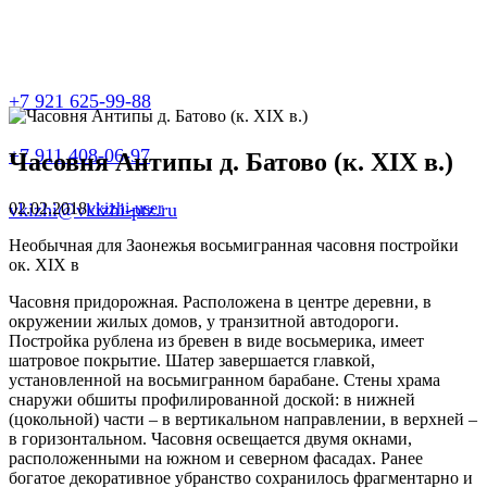
+7 921 625-99-88
+7 911 408-06-97
Часовня Антипы д. Батово (к. ХIХ в.)
02.02.2018
vkizhi-user
vkizhi@vkizhi-ptz.ru
Необычная для Заонежья восьмигранная часовня постройки
ок. ХIХ в
Часовня придорожная. Расположена в центре деревни, в
окружении жилых домов, у транзитной автодороги.
Постройка рублена из бревен в виде восьмерика, имеет
шатровое покрытие. Шатер завершается главкой,
установленной на восьмигранном барабане. Стены храма
снаружи обшиты профилированной доской: в нижней
(цокольной) части – в вертикальном направлении, в верхней –
в горизонтальном. Часовня освещается двумя окнами,
расположенными на южном и северном фасадах. Ранее
богатое декоративное убранство сохранилось фрагментарно и