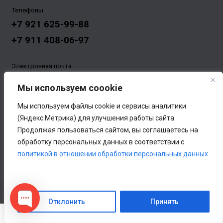
Телефоны
+7 921 625-99-88
+7 911 408-06-97
Электронная почта
vkizhi@vkizhi-ptz.ru
Мы используем coookie
Мы используем файлы cookie и сервисы аналитики
(Яндекс.Метрика) для улучшения работы сайта.
Продолжая пользоваться сайтом, вы соглашаетесь на
Адрес
обработку персональных данных в соответствии с
Республика Карелия, Петрозаводск, ул. Онежской
политикой в отношении обработки персональных данных
Флотилии, 43
© В Кижи — Отдых в Карелии, 2018
Отклонить
Принять