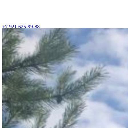
+7 921 625-99-88
+7 911 408-06-97
vkizhi@vkizhi-ptz.ru