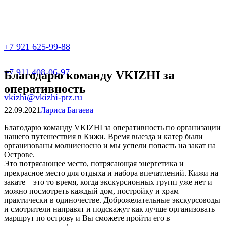
+7 921 625-99-88
+7 911 408-06-97
Благодарю команду VKIZHI за
оперативность
vkizhi@vkizhi-ptz.ru
22.09.2021
Лариса Багаева
Благодарю команду VKIZHI за оперативность по организации
нашего путешествия в Кижи. Время выезда и катер были
организованы молниеносно и мы успели попасть на закат на
Острове.
Это потрясающее место, потрясающая энергетика и
прекрасное место для отдыха и набора впечатлений. Кижи на
закате – это то время, когда экскурсионных групп уже нет и
можно посмотреть каждый дом, постройку и храм
практически в одиночестве. Доброжелательные экскурсоводы
и смотрители направят и подскажут как лучше организовать
маршрут по острову и Вы сможете пройти его в